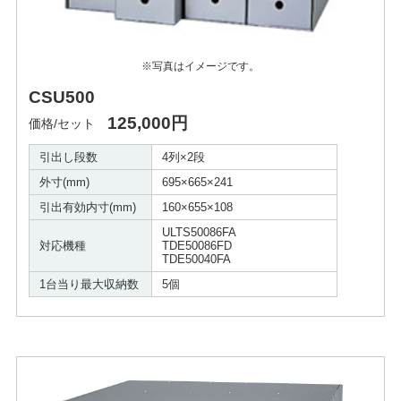
※写真はイメージです。
CSU500
125,000円
価格/セット
引出し段数
4列×2段
外寸(mm)
695×665×241
引出有効内寸(mm)
160×655×108
ULTS50086FA
対応機種
TDE50086FD
TDE50040FA
1台当り最大収納数
5個