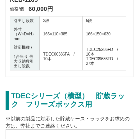
60,000円
価格/個
引出し段数
3段
5段
外寸
（W×D×H）
165×110×385
166×150×630
mm
対応機種 /
TDEC25286FD /
TDEC06386FA /
10本
1台当り 最
10本
TDEC39686FD /
大収納数引
27本
出し段数
TDECシリーズ（横型） 貯蔵ラッ
ク フリーズボックス用
※以前の製品に対応した貯蔵ケース・ラックをお求めの
方は、弊社までご連絡ください。