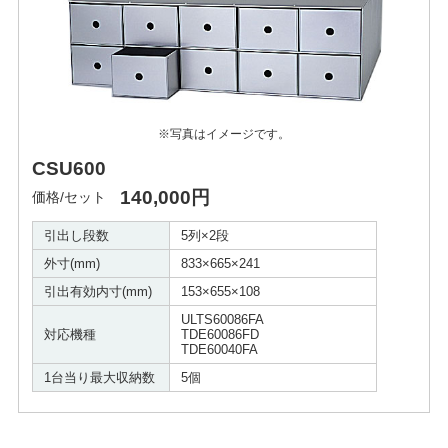
※写真はイメージです。
CSU600
140,000円
価格/セット
引出し段数
5列×2段
外寸(mm)
833×665×241
引出有効内寸(mm)
153×655×108
ULTS60086FA
対応機種
TDE60086FD
TDE60040FA
1台当り最大収納数
5個