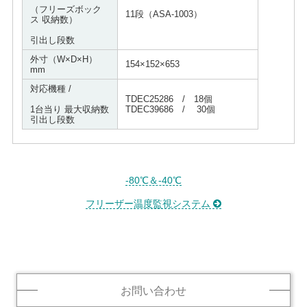
（フリーズボック
11段（ASA-1003）
ス 収納数）
引出し段数
外寸（W×D×H）
154×152×653
mm
対応機種 /
TDEC25286 / 18個
1台当り 最大収納数
TDEC39686 / 30個
引出し段数
-80℃＆-40℃
フリーザー温度監視システム
お問い合わせ