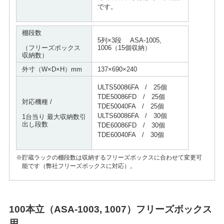
です。
棚段数
5列×3段 ASA-1005,
（フリーズボックス 
1006（15個収納）
収納数）
外寸（W×D×H）mm
137×690×240
ULTS50086FA / 25個
TDE50086FD / 25個
対応機種 /
TDE50040FA / 25個
ULTS60086FA / 30個
1台当り 最大収納数引
出し段数
TDE60086FD / 30個
TDE60040FA / 30個
※貯蔵ラックの棚段数は収納するフリーズボックスに合わせて変更可
能です（弊社フリーズボックスに対応）。
100本立（ASA-1003, 1007）フリーズボックス
用