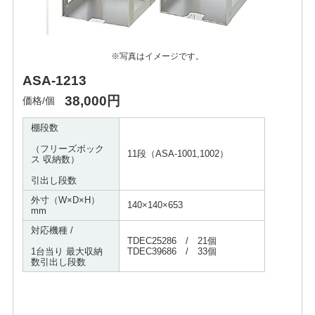
※写真はイメージです。
ASA-1213
38,000円
価格/個
棚段数
（フリーズボック
11段（ASA-1001,1002）
ス 収納数）
引出し段数
外寸（W×D×H）
140×140×653
mm
対応機種 /
TDEC25286 / 21個
1台当り 最大収納
TDEC39686 / 33個
数引出し段数