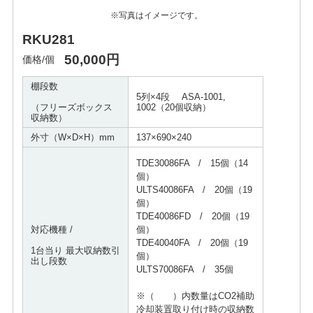
※写真はイメージです。
RKU281
50,000円
価格/個
棚段数
5列×4段 ASA-1001,
（フリーズボックス 
1002（20個収納）
収納数）
外寸（W×D×H）mm
137×690×240
TDE30086FA / 15個（14
個）
ULTS40086FA / 20個（19
個）
TDE40086FD / 20個（19
個）
対応機種 /
TDE40040FA / 20個（19
1台当り 最大収納数引
個）
出し段数
ULTS70086FA / 35個
※（ ）内数量はCO2補助
冷却装置取り付け時の収納数