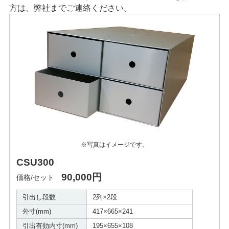
方は、弊社までご連絡ください。
※写真はイメージです。
CSU300
90,000円
価格/セット
引出し段数
2列×2段
外寸(mm)
417×665×241
引出有効内寸(mm)
195×655×108