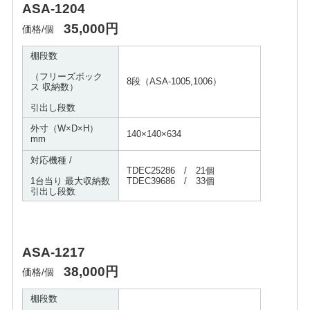
ASA-1204
35,000円
価格/個
棚段数
（フリーズボック
8段（ASA-1005,1006）
ス 収納数）
引出し段数
外寸（W×D×H）
140×140×634
mm
対応機種 /
TDEC25286 / 21個
1台当り 最大収納数
TDEC39686 / 33個
引出し段数
ASA-1217
38,000円
価格/個
棚段数