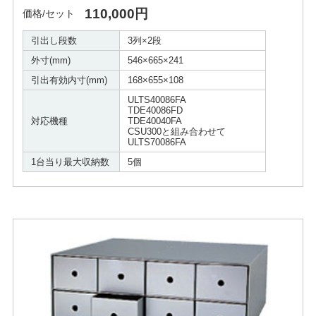
110,000円
価格/セット
引出し段数
3列×2段
外寸(mm)
546×665×241
引出有効内寸(mm)
168×655×108
ULTS40086FA
TDE40086FD
対応機種
TDE40040FA
CSU300と組み合わせて
ULTS70086FA
1台当り最大収納数
5個