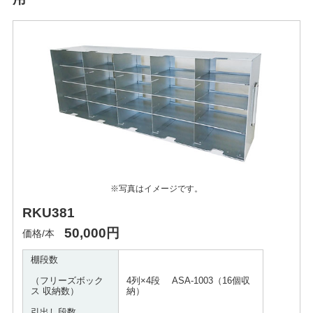
※写真はイメージです。
RKU381
50,000円
価格/本
棚段数
（フリーズボック
4列×4段 ASA-1003（16個収
ス 収納数）
納）
引出し段数